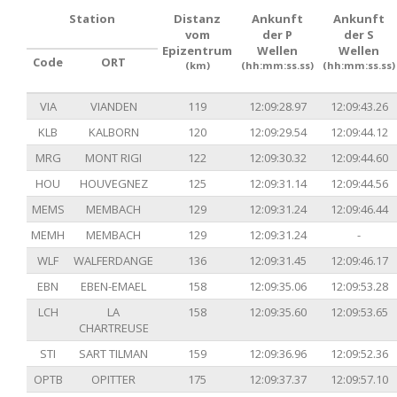
Station
Distanz
Ankunft
Ankunft
vom
der P
der S
Epizentrum
Wellen
Wellen
Code
ORT
(km)
(hh:mm:ss.ss)
(hh:mm:ss.ss)
VIA
VIANDEN
119
12:09:28.97
12:09:43.26
KLB
KALBORN
120
12:09:29.54
12:09:44.12
MRG
MONT RIGI
122
12:09:30.32
12:09:44.60
HOU
HOUVEGNEZ
125
12:09:31.14
12:09:44.56
MEMS
MEMBACH
129
12:09:31.24
12:09:46.44
MEMH
MEMBACH
129
12:09:31.24
-
WLF
WALFERDANGE
136
12:09:31.45
12:09:46.17
EBN
EBEN-EMAEL
158
12:09:35.06
12:09:53.28
LCH
LA
158
12:09:35.60
12:09:53.65
CHARTREUSE
STI
SART TILMAN
159
12:09:36.96
12:09:52.36
OPTB
OPITTER
175
12:09:37.37
12:09:57.10