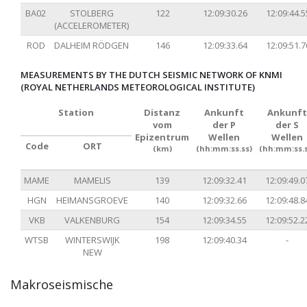
BA02
STOLBERG
122
12:09:30.26
12:09:44.5
(ACCELEROMETER)
ROD
DALHEIM RÖDGEN
146
12:09:33.64
12:09:51.7
MEASUREMENTS BY THE DUTCH SEISMIC NETWORK OF KNMI
(ROYAL NETHERLANDS METEOROLOGICAL INSTITUTE)
Station
Distanz
Ankunft
Ankunft
vom
der P
der S
Epizentrum
Wellen
Wellen
Code
ORT
(km)
(hh:mm:ss.ss)
(hh:mm:ss.s
MAME
MAMELIS
139
12:09:32.41
12:09:49.0
HGN
HEIMANSGROEVE
140
12:09:32.66
12:09:48.8
VKB
VALKENBURG
154
12:09:34.55
12:09:52.2
WTSB
WINTERSWIJK
198
12:09:40.34
-
NEW
Makroseismische