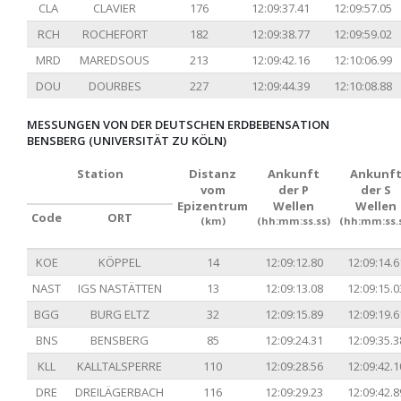
CLA
CLAVIER
176
12:09:37.41
12:09:57.05
RCH
ROCHEFORT
182
12:09:38.77
12:09:59.02
MRD
MAREDSOUS
213
12:09:42.16
12:10:06.99
DOU
DOURBES
227
12:09:44.39
12:10:08.88
MESSUNGEN VON DER DEUTSCHEN ERDBEBENSATION
BENSBERG (UNIVERSITÄT ZU KÖLN)
Station
Distanz
Ankunft
Ankunf
vom
der P
der S
Epizentrum
Wellen
Wellen
Code
ORT
(km)
(hh:mm:ss.ss)
(hh:mm:ss.
KOE
KÖPPEL
14
12:09:12.80
12:09:14.6
NAST
IGS NASTÄTTEN
13
12:09:13.08
12:09:15.0
BGG
BURG ELTZ
32
12:09:15.89
12:09:19.6
BNS
BENSBERG
85
12:09:24.31
12:09:35.3
KLL
KALLTALSPERRE
110
12:09:28.56
12:09:42.1
DRE
DREILÄGERBACH
116
12:09:29.23
12:09:42.8