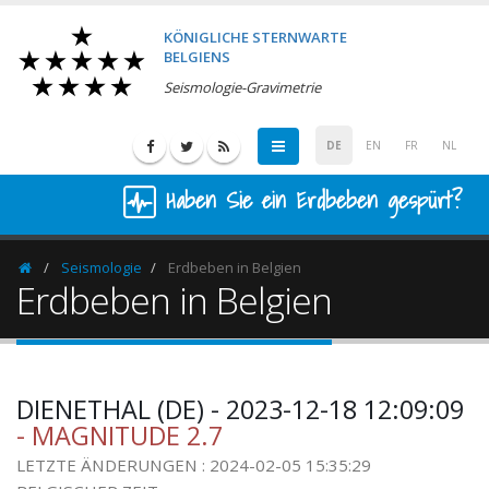
KÖNIGLICHE STERNWARTE
BELGIENS
Seismologie-Gravimetrie
DE
EN
FR
NL
Haben Sie ein Erdbeben gespürt?
Seismologie
Erdbeben in Belgien
Homepage
Erdbeben in Belgien
DIENETHAL (DE) - 2023-12-18 12:09:09
- MAGNITUDE 2.7
LETZTE ÄNDERUNGEN : 2024-02-05 15:35:29