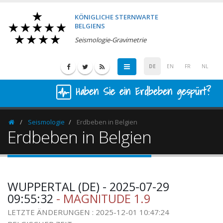
KÖNIGLICHE STERNWARTE
BELGIENS
Seismologie-Gravimetrie
DE
EN
FR
NL
Haben Sie ein Erdbeben gespürt?
Seismologie
Erdbeben in Belgien
Homepage
Erdbeben in Belgien
WUPPERTAL (DE) - 2025-07-29
09:55:32
- MAGNITUDE 1.9
LETZTE ÄNDERUNGEN : 2025-12-01 10:47:24