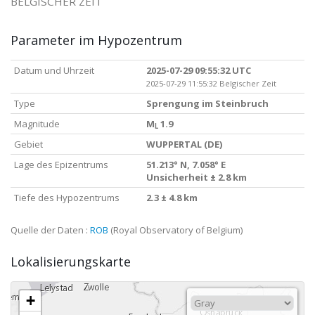
BELGISCHER ZEIT
Parameter im Hypozentrum
Datum und Uhrzeit
2025-07-29 09:55:32 UTC
2025-07-29 11:55:32 Belgischer Zeit
Type
Sprengung im Steinbruch
Magnitude
M
1.9
L
Gebiet
WUPPERTAL (DE)
Lage des Epizentrums
51.213° N, 7.058° E
Unsicherheit ± 2.8 km
Tiefe des Hypozentrums
2.3 ± 4.8 km
Quelle der Daten :
ROB
(Royal Observatory of Belgium)
Lokalisierungskarte
+