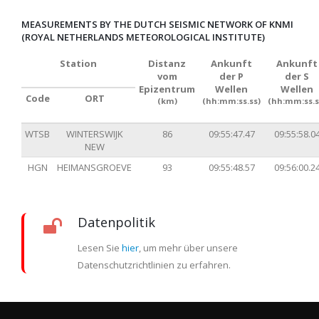
MEASUREMENTS BY THE DUTCH SEISMIC NETWORK OF KNMI
(ROYAL NETHERLANDS METEOROLOGICAL INSTITUTE)
Station
Distanz
Ankunft
Ankunft
vom
der P
der S
Epizentrum
Wellen
Wellen
Code
ORT
(km)
(hh:mm:ss.ss)
(hh:mm:ss.s
WTSB
WINTERSWIJK
86
09:55:47.47
09:55:58.0
NEW
HGN
HEIMANSGROEVE
93
09:55:48.57
09:56:00.2
Datenpolitik
Lesen Sie
hier
, um mehr über unsere
Datenschutzrichtlinien zu erfahren.