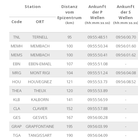
Station
Distanz
Ankunft
Ankunft
vom
der P
der S
Epizentrum
Wellen
Wellen
Code
ORT
(km)
(hh:mm:ss.ss)
(hh:mm:ss.ss
TNL
TERNELL
95
09:55:48.51
09:56:00.70
MEMH
MEMBACH
100
09:55:50.34
09:56:01.60
MEMS
MEMBACH
100
09:55:50.41
09:56:01.62
EBN
EBEN-EMAEL
107
09:55:51.08
-
MRG
MONT RIGI
104
09:55:51.24
09:56:04.08
HOU
HOUVEGNEZ
121
09:55:53.73
09:56:08.52
THEA
THEUX
120
09:55:53.89
-
KLB
KALBORN
141
09:55:56.59
-
CLA
CLAVIER
152
09:55:57.88
-
GES
GESVES
167
09:56:00.28
-
GRAP
GRAPFONTAINE
195
09:56:03.99
-
TGA
TANGISSART
190
09:56:04.09
-