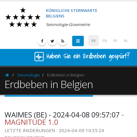
KÖNIGLICHE STERNWARTE
BELGIENS
Seismologie-Gravimetrie
DE
EN
FR
NL
Haben Sie ein Erdbeben gespürt?
Seismologie
Erdbeben in Belgien
Homepage
Erdbeben in Belgien
WAIMES (BE) - 2024-04-08 09:57:07
-
MAGNITUDE 1.0
LETZTE ÄNDERUNGEN : 2024-04-09 10:35:24