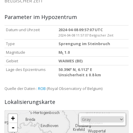
BELGISCHER ZEIT
Parameter im Hypozentrum
Datum und Uhrzeit
2024-04-08 09:57:07 UTC
2024-04-08 11:57:07 Belgischer Zeit
Type
Sprengung im Steinbruch
Magnitude
M
1.0
L
Gebiet
WAIMES (BE)
Lage des Epizentrums
50.396° N, 6.112° E
Unsicherheit ± 0.8 km
Quelle der Daten :
ROB
(Royal Observatory of Belgium)
Lokalisierungskarte
+
-