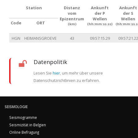
Station
Distanz
Ankunft
Ankunft
vom
der P
der S
Epizentrum
Wellen
Wellen
Code
ORT
(km)
(hh:mm:ss.ss)
(hh:mm:ss.s
HGN
HEIMANSGROEVE
43
09:57:15.29
09:57:21.2
Datenpolitik
Lesen Sie
hier
, um mehr über unsere
Datenschutzrichtlinien zu erfahren.
SEISMOLOGIE
Seismogramme
Seismizität in Belgien
Online Befragung