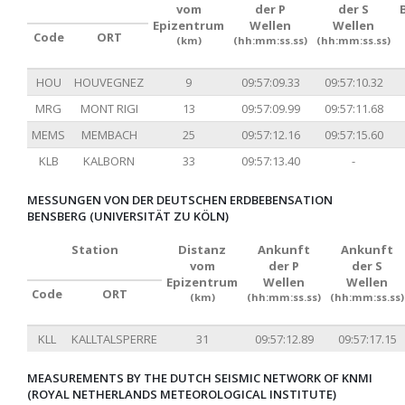
vom
der P
der S
Epizentrum
Wellen
Wellen
Code
ORT
(km)
(hh:mm:ss.ss)
(hh:mm:ss.ss)
HOU
HOUVEGNEZ
9
09:57:09.33
09:57:10.32
MRG
MONT RIGI
13
09:57:09.99
09:57:11.68
MEMS
MEMBACH
25
09:57:12.16
09:57:15.60
KLB
KALBORN
33
09:57:13.40
-
MESSUNGEN VON DER DEUTSCHEN ERDBEBENSATION
BENSBERG (UNIVERSITÄT ZU KÖLN)
Station
Distanz
Ankunft
Ankunft
vom
der P
der S
Epizentrum
Wellen
Wellen
Code
ORT
(km)
(hh:mm:ss.ss)
(hh:mm:ss.ss)
KLL
KALLTALSPERRE
31
09:57:12.89
09:57:17.15
MEASUREMENTS BY THE DUTCH SEISMIC NETWORK OF KNMI
(ROYAL NETHERLANDS METEOROLOGICAL INSTITUTE)