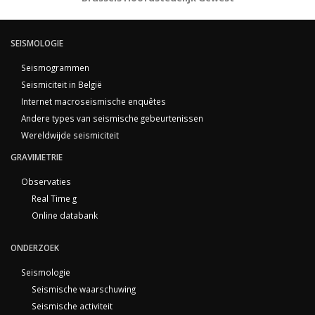
SEISMOLOGIE
Seismogrammen
Seismiciteit in België
Internet macroseismische enquêtes
Andere types van seismische gebeurtenissen
Wereldwijde seismiciteit
GRAVIMETRIE
Observaties
Real Time g
Online databank
ONDERZOEK
Seismologie
Seismische waarschuwing
Seismische activiteit