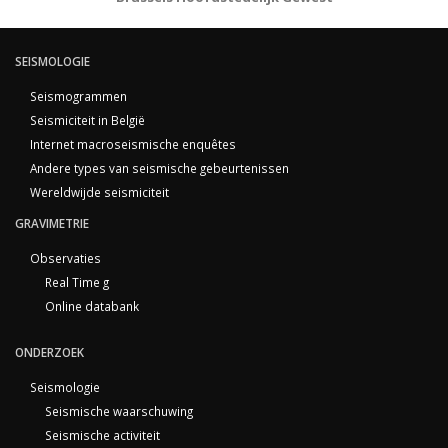
SEISMOLOGIE
Seismogrammen
Seismiciteit in België
Internet macroseismische enquêtes
Andere types van seismische gebeurtenissen
Wereldwijde seismiciteit
GRAVIMETRIE
Observaties
Real Time g
Online databank
ONDERZOEK
Seismologie
Seismische waarschuwing
Seismische activiteit