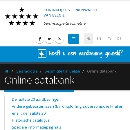
KONINKLIJKE STERRENWACHT
VAN BELGIË
Seismologie-Gravimetrie
NL
EN
FR
DE
Heeft u een aardbeving gevoeld?
Seismologie
Seismiciteit in België
Online databank
Homepage
Online databank
De laatste 20 aardbevingen
Andere gebeurtenissen (bv. ontploffing, supersonische knallen,
enz.) : de laatste 20
Historische catalogus
Speciale informatiepagina's