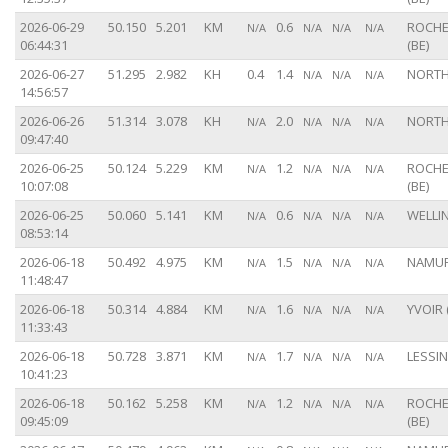
2026-06-29
50.150
5.201
KM
0.6
ROCHE
N/A
N/A
N/A
N/A
06:44:31
(BE)
2026-06-27
51.295
2.982
KH
0.4
1.4
NORTH
N/A
N/A
N/A
14:56:57
2026-06-26
51.314
3.078
KH
2.0
NORTH
N/A
N/A
N/A
N/A
09:47:40
2026-06-25
50.124
5.229
KM
1.2
ROCHE
N/A
N/A
N/A
N/A
10:07:08
(BE)
2026-06-25
50.060
5.141
KM
0.6
WELLIN
N/A
N/A
N/A
N/A
08:53:14
2026-06-18
50.492
4.975
KM
1.5
NAMUR
N/A
N/A
N/A
N/A
11:48:47
2026-06-18
50.314
4.884
KM
1.6
YVOIR 
N/A
N/A
N/A
N/A
11:33:43
2026-06-18
50.728
3.871
KM
1.7
LESSIN
N/A
N/A
N/A
N/A
10:41:23
2026-06-18
50.162
5.258
KM
1.2
ROCHE
N/A
N/A
N/A
N/A
09:45:09
(BE)