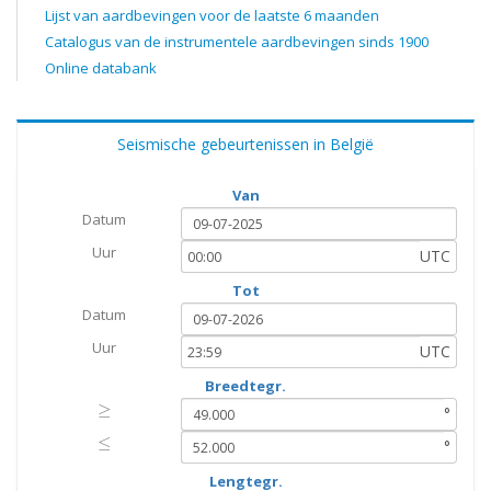
Lijst van aardbevingen voor de laatste 6 maanden
Catalogus van de instrumentele aardbevingen sinds 1900
Online databank
Seismische gebeurtenissen in België
Van
Datum
Uur
UTC
Tot
Datum
Uur
UTC
Breedtegr.
≥
≥
°
≤
≤
°
Lengtegr.