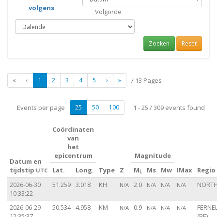
volgens
Volgorde
Zoeken
Reset
«
‹
1
2
3
4
5
›
»
/ 13 Pages
Events per page
25
50
100
1 - 25 / 309 events found
Coördinaten
van
het
epicentrum
Magnitude
Datum en
tijdstip
Lat.
Long.
Type
Z
M
Ms
Mw
IMax
Regio
UTC
L
2026-06-30
51.259
3.018
KH
2.0
NORTH
N/A
N/A
N/A
N/A
10:33:22
2026-06-29
50.534
4.958
KM
0.9
FERNE
N/A
N/A
N/A
N/A
12:35:37
(BE)