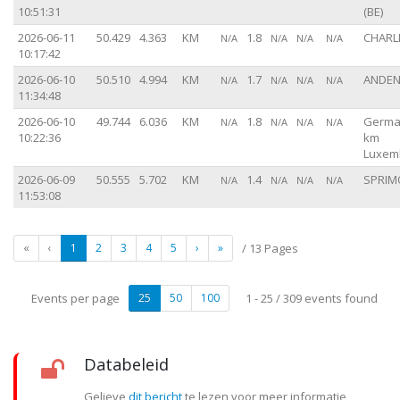
10:51:31
(BE)
2026-06-11
50.429
4.363
KM
1.8
CHARLE
N/A
N/A
N/A
N/A
10:17:42
2026-06-10
50.510
4.994
KM
1.7
ANDEN
N/A
N/A
N/A
N/A
11:34:48
2026-06-10
49.744
6.036
KM
1.8
Germa
N/A
N/A
N/A
N/A
10:22:36
km
Luxem
2026-06-09
50.555
5.702
KM
1.4
SPRIM
N/A
N/A
N/A
N/A
11:53:08
«
‹
1
2
3
4
5
›
»
/ 13 Pages
Events per page
25
50
100
1 - 25 / 309 events found
Databeleid
Gelieve
dit bericht
te lezen voor meer informatie