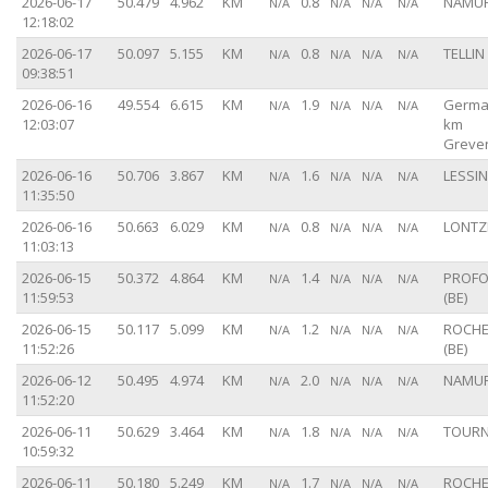
2026-06-17
50.479
4.962
KM
0.8
NAMUR
N/A
N/A
N/A
N/A
12:18:02
2026-06-17
50.097
5.155
KM
0.8
TELLIN 
N/A
N/A
N/A
N/A
09:38:51
2026-06-16
49.554
6.615
KM
1.9
Germa
N/A
N/A
N/A
N/A
12:03:07
km
Greve
2026-06-16
50.706
3.867
KM
1.6
LESSIN
N/A
N/A
N/A
N/A
11:35:50
2026-06-16
50.663
6.029
KM
0.8
LONTZE
N/A
N/A
N/A
N/A
11:03:13
2026-06-15
50.372
4.864
KM
1.4
PROFO
N/A
N/A
N/A
N/A
11:59:53
(BE)
2026-06-15
50.117
5.099
KM
1.2
ROCHE
N/A
N/A
N/A
N/A
11:52:26
(BE)
2026-06-12
50.495
4.974
KM
2.0
NAMUR
N/A
N/A
N/A
N/A
11:52:20
2026-06-11
50.629
3.464
KM
1.8
TOURNA
N/A
N/A
N/A
N/A
10:59:32
2026-06-11
50.180
5.249
KM
1.7
ROCHE
N/A
N/A
N/A
N/A