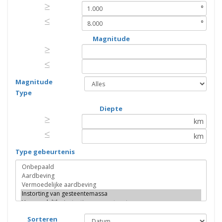
≥
≥
°
≤
≤
°
Magnitude
≥
≥
≤
≤
Magnitude
Type
Diepte
≥
≥
km
≤
≤
km
Type gebeurtenis
Sorteren