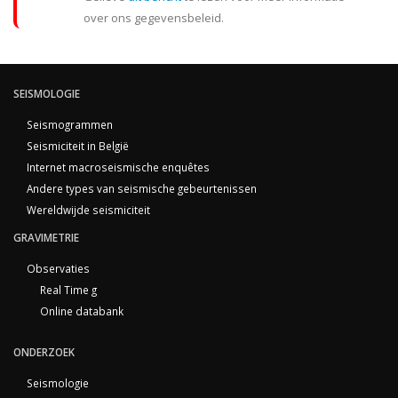
over ons gegevensbeleid.
SEISMOLOGIE
Seismogrammen
Seismiciteit in België
Internet macroseismische enquêtes
Andere types van seismische gebeurtenissen
Wereldwijde seismiciteit
GRAVIMETRIE
Observaties
Real Time g
Online databank
ONDERZOEK
Seismologie