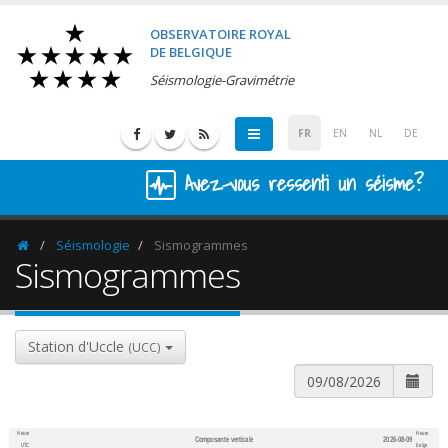
OBSERVATOIRE ROYAL
DE BELGIQUE
Séismologie-Gravimétrie
FR
EN
NL
DE
Avez-vous ressenti un séisme?
Séismologie
Sismogrammes
Homepage
Sismogrammes
Station d'Uccle
(UCC)
Heure
Heure
Composante verticale
2026-08-09
600
1,200
UTC
belge