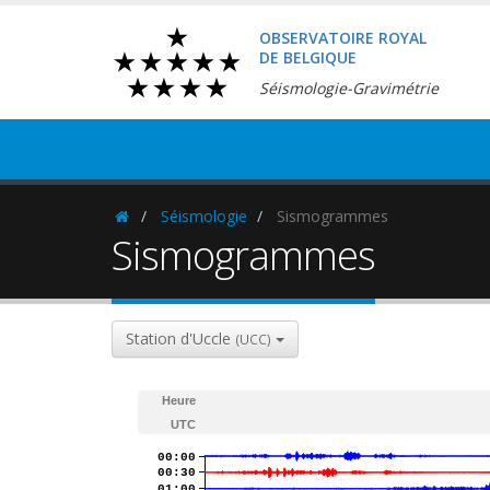
OBSERVATOIRE ROYAL
DE BELGIQUE
Séismologie-Gravimétrie
Séismologie
Sismogrammes
Homepage
Sismogrammes
Station d'Uccle
(UCC)
Heure
UTC
00:00
00:30
01:00