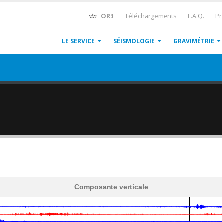
ORB
Téléchargements
F.A.Q.
Pr
LE SERVICE
SÉISMOLOGIE
GRAVIMÉTRIE
Composante verticale
600
1,200