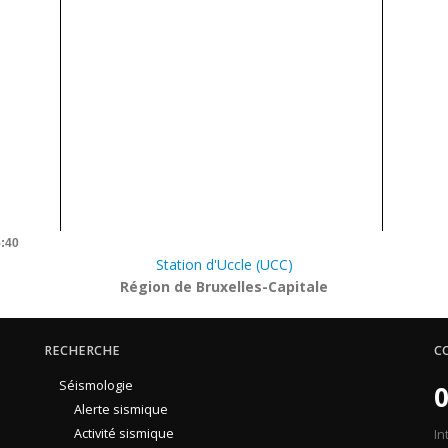
5:40
Station d'Uccle (UCC)
Région de Bruxelles-Capitale
RECHERCHE
C
Séismologie
0
Alerte sismique
Activité sismique
In