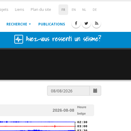
ojets
Liens
Plan du site
FR
EN
NL
DE
RECHERCHE
PUBLICATIONS
Avez-vous ressenti un séisme?
Heure
2026-08-08
belge
02:30
03:00
03:30