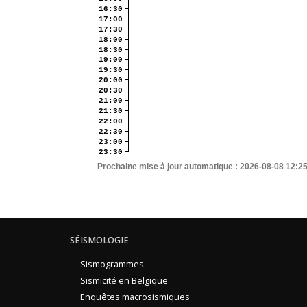
16:30
17:00
17:30
18:00
18:30
19:00
19:30
20:00
20:30
21:00
21:30
22:00
22:30
23:00
23:30
Prochaine mise à jour automatique :
2026-08-08 12:2
SÉISMOLOGIE
Sismogrammes
Sismicité en Belgique
Enquêtes macrosismiques