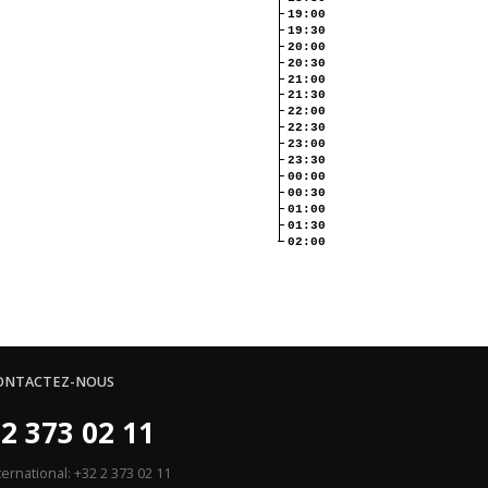
19:00
19:30
20:00
20:30
21:00
21:30
22:00
22:30
23:00
23:30
00:00
00:30
01:00
01:30
02:00
ONTACTEZ-NOUS
2 373 02 11
ternational: +32 2 373 02 11