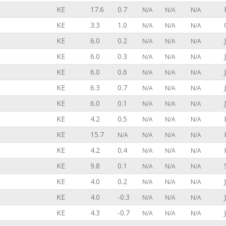
KE
17.6
0.7
N/A
N/A
N/A
KE
3.3
1.0
N/A
N/A
N/A
KE
6.0
0.2
N/A
N/A
N/A
KE
6.0
0.3
N/A
N/A
N/A
KE
6.0
0.6
N/A
N/A
N/A
KE
6.3
0.7
N/A
N/A
N/A
KE
6.0
0.1
N/A
N/A
N/A
KE
4.2
0.5
N/A
N/A
N/A
KE
15.7
N/A
N/A
N/A
N/A
KE
4.2
0.4
N/A
N/A
N/A
KE
9.8
0.1
N/A
N/A
N/A
KE
4.0
0.2
N/A
N/A
N/A
KE
4.0
-0.3
N/A
N/A
N/A
KE
4.3
-0.7
N/A
N/A
N/A