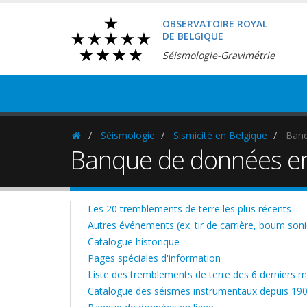
OBSERVATOIRE ROYAL
DE BELGIQUE
Séismologie-Gravimétrie
Séismologie
Sismicité en Belgique
Banq
Homepage
Banque de données en
Les 20 tremblements de terre les plus récents
Autres événements (ex. tir de carrière, boum soniq
Catalogue historique
Pages spéciales d'information
Liste des tremblements de terre des 6 derniers m
Catalogue des séismes instrumentaux depuis 19