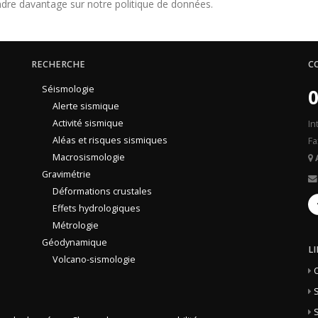
dre davantage sur notre politique de données.
RECHERCHE
C
Séismologie
0
Alerte sismique
Activité sismique
In
Aléas et risques sismiques
Fa
Macrosismologie
Gravimétrie
Déformations crustales
Effets hydrologiques
Métrologie
Géodynamique
L
Volcano-sismologie
S
S