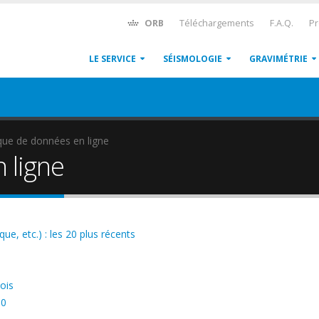
ORB
Téléchargements
F.A.Q.
Pr
LE SERVICE
SÉISMOLOGIE
GRAVIMÉTRIE
ue de données en ligne
 ligne
ue, etc.) : les 20 plus récents
ois
00