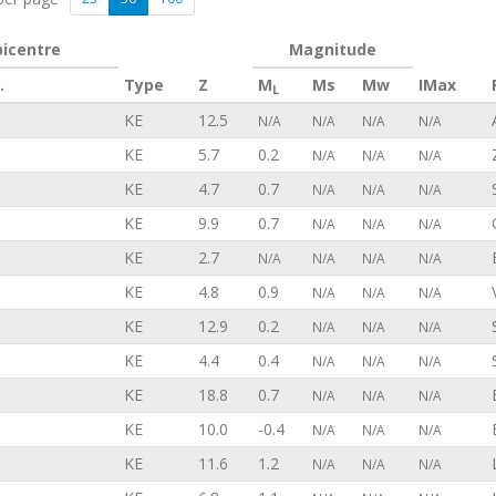
picentre
Magnitude
.
Type
Z
M
Ms
Mw
IMax
L
KE
12.5
N/A
N/A
N/A
N/A
KE
5.7
0.2
N/A
N/A
N/A
KE
4.7
0.7
N/A
N/A
N/A
KE
9.9
0.7
N/A
N/A
N/A
KE
2.7
N/A
N/A
N/A
N/A
KE
4.8
0.9
N/A
N/A
N/A
KE
12.9
0.2
N/A
N/A
N/A
KE
4.4
0.4
N/A
N/A
N/A
KE
18.8
0.7
N/A
N/A
N/A
KE
10.0
-0.4
N/A
N/A
N/A
KE
11.6
1.2
N/A
N/A
N/A