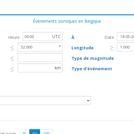
Évènements sismiques en Belgique
UTC
Heure
À
Date
°
≤
≥
Longitude
≤
≥
≤
Type de magnitude
≤
km
≤
Type d'événement
≤
per page
25
50
100