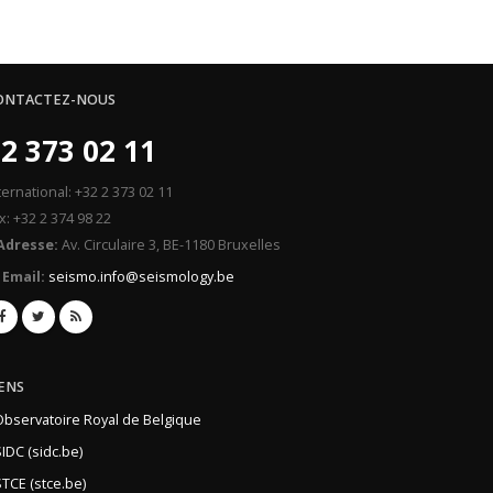
ONTACTEZ-NOUS
2 373 02 11
ternational: +32 2 373 02 11
x: +32 2 374 98 22
Adresse:
Av. Circulaire 3, BE-1180 Bruxelles
Email:
seismo.info@seismology.be
IENS
Observatoire Royal de Belgique
IDC (sidc.be)
TCE (stce.be)