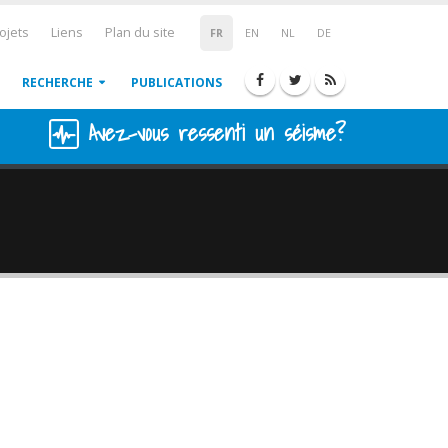
ojets
Liens
Plan du site
FR
EN
NL
DE
RECHERCHE
PUBLICATIONS
Avez-vous ressenti un séisme?