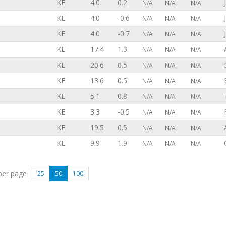
KE
4.0
0.2
N/A
N/A
N/A
KE
4.0
-0.6
N/A
N/A
N/A
KE
4.0
-0.7
N/A
N/A
N/A
KE
17.4
1.3
N/A
N/A
N/A
KE
20.6
0.5
N/A
N/A
N/A
KE
13.6
0.5
N/A
N/A
N/A
KE
5.1
0.8
N/A
N/A
N/A
KE
3.3
-0.5
N/A
N/A
N/A
KE
19.5
0.5
N/A
N/A
N/A
KE
9.9
1.9
N/A
N/A
N/A
per page
25
50
100