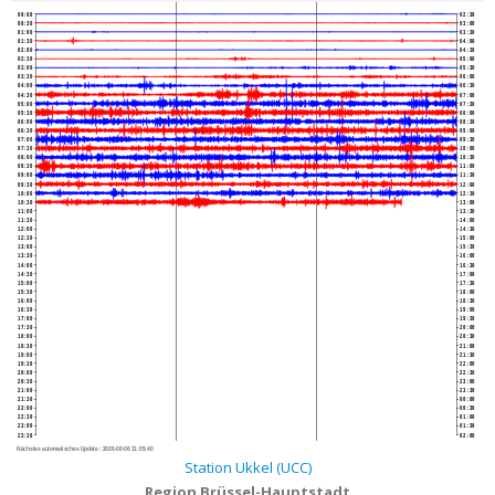
00:00
02:30
00:30
03:00
01:00
03:30
01:30
04:00
02:00
04:30
02:30
05:00
03:00
05:30
03:30
06:00
04:00
06:30
04:30
07:00
05:00
07:30
05:30
08:00
06:00
08:30
06:30
09:00
07:00
09:30
07:30
10:00
08:00
10:30
08:30
11:00
09:00
11:30
09:30
12:00
10:00
12:30
10:30
13:00
11:00
13:30
11:30
14:00
12:00
14:30
12:30
15:00
13:00
15:30
13:30
16:00
14:00
16:30
14:30
17:00
15:00
17:30
15:30
18:00
16:00
18:30
16:30
19:00
17:00
19:30
17:30
20:00
18:00
20:30
18:30
21:00
19:00
21:30
19:30
22:00
20:00
22:30
20:30
23:00
21:00
23:30
21:30
00:00
22:00
00:30
22:30
01:00
23:00
01:30
23:30
02:00
Nächstes automatisches Update :
2026-08-06 11:05:40
Station Ukkel (UCC)
Region Brüssel-Hauptstadt