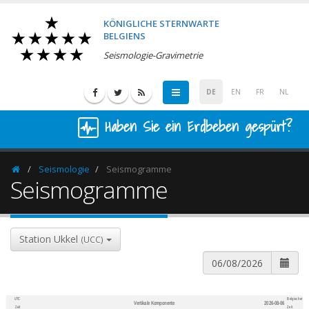
KÖNIGLICHE STERNWARTE
BELGIENS
Seismologie-Gravimetrie
DE
EN
FR
NL
Haben Sie ein Erdbeben gespürt?
Seismologie
Seismogramme
Homepage
Seismogramme
Station Ukkel
(UCC)
UTC
Belgischer
Vertikale Komponente
2026-08-06
600
1,200
Zeit
Zeit