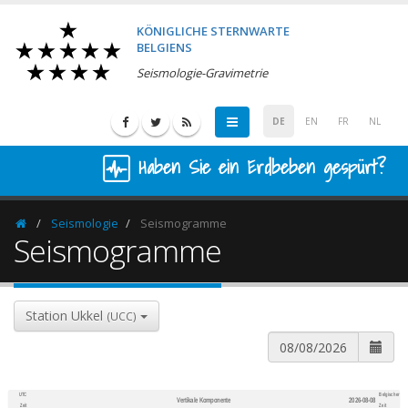
KÖNIGLICHE STERNWARTE
BELGIENS
Seismologie-Gravimetrie
DE
EN
FR
NL
Haben Sie ein Erdbeben gespürt?
Seismologie
Seismogramme
Homepage
Seismogramme
Station Ukkel
(UCC)
UTC
Belgischer
Vertikale Komponente
2026-08-08
600
1,200
Zeit
Zeit