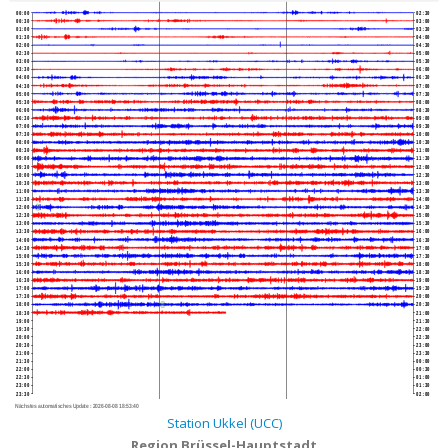
00:00
02:30
00:30
03:00
01:00
03:30
01:30
04:00
02:00
04:30
02:30
05:00
03:00
05:30
03:30
06:00
04:00
06:30
04:30
07:00
05:00
07:30
05:30
08:00
06:00
08:30
06:30
09:00
07:00
09:30
07:30
10:00
08:00
10:30
08:30
11:00
09:00
11:30
09:30
12:00
10:00
12:30
10:30
13:00
11:00
13:30
11:30
14:00
12:00
14:30
12:30
15:00
13:00
15:30
13:30
16:00
14:00
16:30
14:30
17:00
15:00
17:30
15:30
18:00
16:00
18:30
16:30
19:00
17:00
19:30
17:30
20:00
18:00
20:30
18:30
21:00
19:00
21:30
19:30
22:00
20:00
22:30
20:30
23:00
21:00
23:30
21:30
00:00
22:00
00:30
22:30
01:00
23:00
01:30
23:30
02:00
Nächstes automatisches Update :
2026-08-08 18:53:40
Station Ukkel (UCC)
Region Brüssel-Hauptstadt