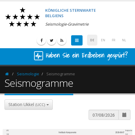
KÖNIGLICHE STERNWARTE
BELGIENS
Seismologie-Gravimetrie
DE
EN
FR
NL
Haben Sie ein Erdbeben gespürt?
Seismologie
Seismogramme
Homepage
Seismogramme
Station Ukkel
(UCC)
UTC
Belgischer
Vertikale Komponente
2026-08-07
600
1,200
Zeit
Zeit