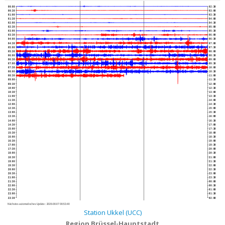
00:00
02:30
00:30
03:00
01:00
03:30
01:30
04:00
02:00
04:30
02:30
05:00
03:00
05:30
03:30
06:00
04:00
06:30
04:30
07:00
05:00
07:30
05:30
08:00
06:00
08:30
06:30
09:00
07:00
09:30
07:30
10:00
08:00
10:30
08:30
11:00
09:00
11:30
09:30
12:00
10:00
12:30
10:30
13:00
11:00
13:30
11:30
14:00
12:00
14:30
12:30
15:00
13:00
15:30
13:30
16:00
14:00
16:30
14:30
17:00
15:00
17:30
15:30
18:00
16:00
18:30
16:30
19:00
17:00
19:30
17:30
20:00
18:00
20:30
18:30
21:00
19:00
21:30
19:30
22:00
20:00
22:30
20:30
23:00
21:00
23:30
21:30
00:00
22:00
00:30
22:30
01:00
23:00
01:30
23:30
02:00
Nächstes automatisches Update :
2026-08-07 08:53:40
Station Ukkel (UCC)
Region Brüssel-Hauptstadt