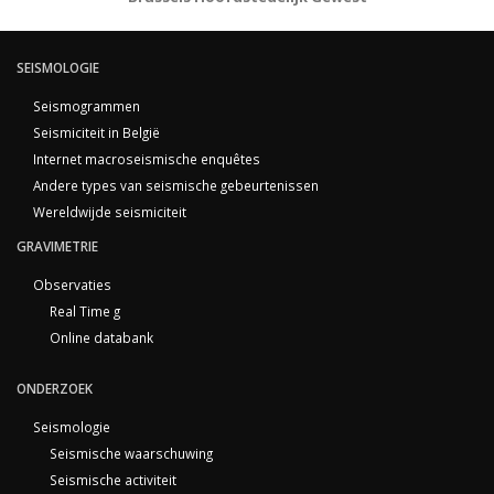
SEISMOLOGIE
Seismogrammen
Seismiciteit in België
Internet macroseismische enquêtes
Andere types van seismische gebeurtenissen
Wereldwijde seismiciteit
GRAVIMETRIE
Observaties
Real Time g
Online databank
ONDERZOEK
Seismologie
Seismische waarschuwing
Seismische activiteit