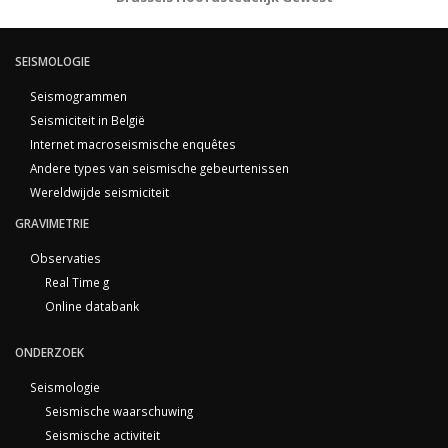
SEISMOLOGIE
Seismogrammen
Seismiciteit in België
Internet macroseismische enquêtes
Andere types van seismische gebeurtenissen
Wereldwijde seismiciteit
GRAVIMETRIE
Observaties
Real Time g
Online databank
ONDERZOEK
Seismologie
Seismische waarschuwing
Seismische activiteit