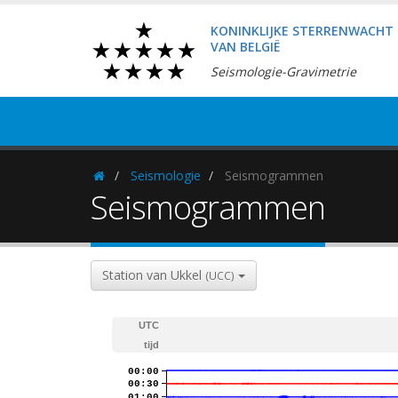
KONINKLIJKE STERRENWACHT
VAN BELGIË
Seismologie-Gravimetrie
Seismologie
Seismogrammen
Homepage
Seismogrammen
Station van Ukkel
(UCC)
UTC
tijd
00:00
00:30
01:00