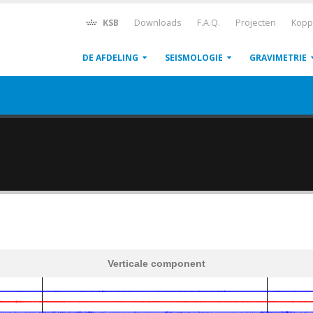
KSB
Downloads
F.A.Q.
Projecten
Kopp
DE AFDELING
SEISMOLOGIE
GRAVIMETRIE
Verticale component
600
1,200