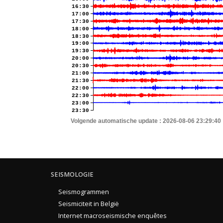
16:30
17:00
17:30
18:00
18:30
19:00
19:30
20:00
20:30
21:00
21:30
22:00
22:30
23:00
23:30
Volgende automatische update :
2026-08-06 23:29:40
SEISMOLOGIE
Seismogrammen
Seismiciteit in België
Internet macroseismische enquêtes