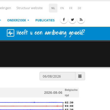
elingen
Structuur website
NL
EN
FR
DE
ONDERZOEK
PUBLICATIES
Heeft u een aardbeving gevoeld?
Belgische
2026-08-06
tijd
02:30
03:00
03:30