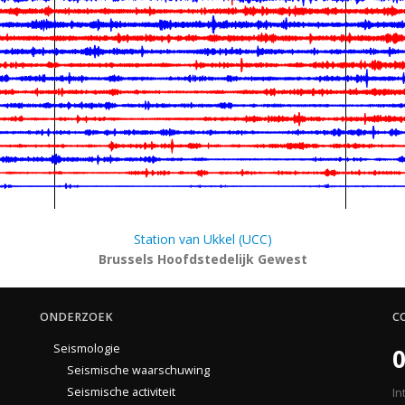
Station van Ukkel (UCC)
Brussels Hoofdstedelijk Gewest
ONDERZOEK
C
Seismologie
0
Seismische waarschuwing
Seismische activiteit
In