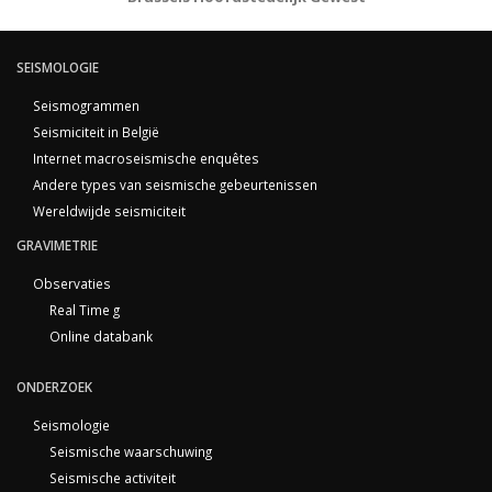
SEISMOLOGIE
Seismogrammen
Seismiciteit in België
Internet macroseismische enquêtes
Andere types van seismische gebeurtenissen
Wereldwijde seismiciteit
GRAVIMETRIE
Observaties
Real Time g
Online databank
ONDERZOEK
Seismologie
Seismische waarschuwing
Seismische activiteit