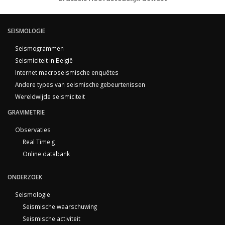
SEISMOLOGIE
Seismogrammen
Seismiciteit in België
Internet macroseismische enquêtes
Andere types van seismische gebeurtenissen
Wereldwijde seismiciteit
GRAVIMETRIE
Observaties
Real Time g
Online databank
ONDERZOEK
Seismologie
Seismische waarschuwing
Seismische activiteit