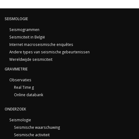
SEISMOLOGIE
Seismogrammen
Seismiciteit in België
Internet macroseismische enquêtes
Andere types van seismische gebeurtenissen
Wereldwijde seismiciteit
GRAVIMETRIE
Observaties
Real Time g
Online databank
ONDERZOEK
Seismologie
Seismische waarschuwing
Seismische activiteit