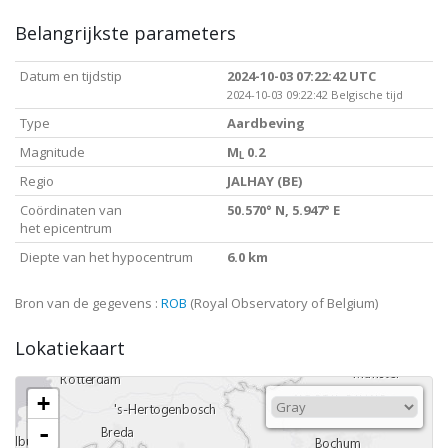
Belangrijkste parameters
Datum en tijdstip
2024-10-03 07:22:42 UTC
2024-10-03 09:22:42 Belgische tijd
Type
Aardbeving
Magnitude
M
0.2
L
Regio
JALHAY (BE)
Coördinaten van
50.570° N, 5.947° E
het epicentrum
Diepte van het hypocentrum
6.0 km
Bron van de gegevens :
ROB
(Royal Observatory of Belgium)
Lokatiekaart
+
-