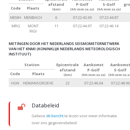
afstand
P-Golf
S-Golf
gr
Code
Plaats
(km)
(hh:mm:ss.ss)
(hh:mm:ss.ss)
MEMH
MEMBACH
6
07:22:43.69
07:22:44.87
MRG
MONT
11
07:22:44.97
07:22:46.14
RIGI
METINGEN DOOR HET NEDERLANDS SEISMOMETERNETWERK
VAN HET KNMI (KONINKLIJK NEDERLANDS METEOROLOGISCH
INSTITUUT)
Station
Epicentrale
Aankomst
Aankoms
afstand
P-Golf
S-Golf
Code
Plaats
(km)
(hh:mm:ss.ss)
(hh:mm:ss.s
HGN
HEIMANSGROEVE
22
07:22:46.04
07:22:48.96
Databeleid
Gelieve
dit bericht
te lezen voor meer informatie
over ons gegevensbeleid.