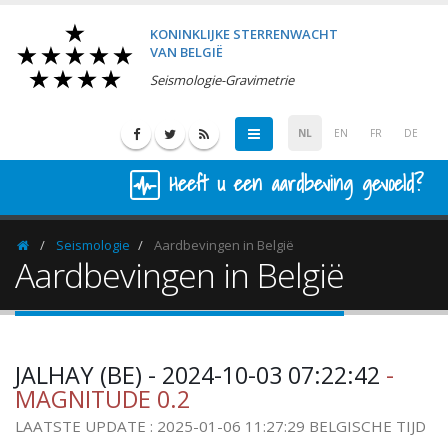
KONINKLIJKE STERRENWACHT
VAN BELGIË
Seismologie-Gravimetrie
NL
EN
FR
DE
Heeft u een aardbeving gevoeld?
Seismologie
Aardbevingen in België
Homepage
Aardbevingen in België
JALHAY (BE) - 2024-10-03 07:22:42
-
MAGNITUDE 0.2
LAATSTE UPDATE : 2025-01-06 11:27:29 BELGISCHE TIJD