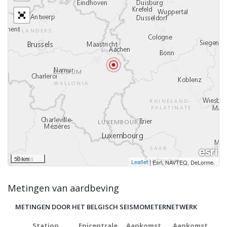
50 km
Leaflet
|
,
Esri, NAVTEQ, DeLorme
Metingen van aardbeving
METINGEN DOOR HET BELGISCH SEISMOMETERNETWERK
Station
Epicentrale
Aankomst
Aankomst