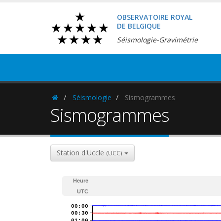
OBSERVATOIRE ROYAL
DE BELGIQUE
Séismologie-Gravimétrie
Séismologie
Sismogrammes
Homepage
Sismogrammes
Station d'Uccle
(UCC)
Heure
UTC
00:00
00:30
01:00