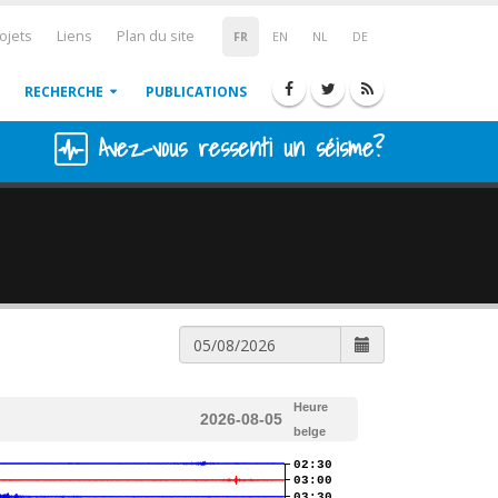
ojets
Liens
Plan du site
FR
EN
NL
DE
RECHERCHE
PUBLICATIONS
Avez-vous ressenti un séisme?
Heure
2026-08-05
belge
02:30
03:00
03:30