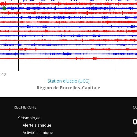
9:40
Station d'Uccle (UCC)
Région de Bruxelles-Capitale
RECHERCHE
C
Séismologie
0
Alerte sismique
Activité sismique
In