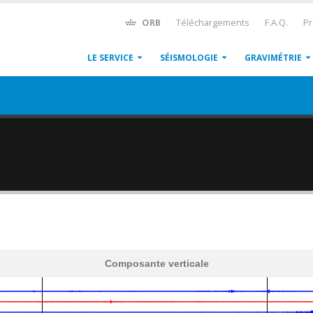
ORB
Téléchargements
F.A.Q.
Pr
LE SERVICE
SÉISMOLOGIE
GRAVIMÉTRIE
Composante verticale
600
1,200