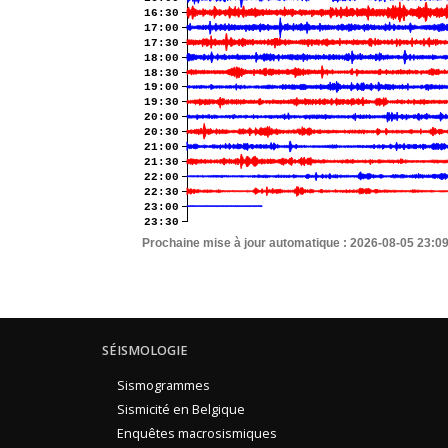
16:30
17:00
17:30
18:00
18:30
19:00
19:30
20:00
20:30
21:00
21:30
22:00
22:30
23:00
23:30
Prochaine mise à jour automatique :
2026-08-05 23:0
SÉISMOLOGIE
Sismogrammes
Sismicité en Belgique
Enquêtes macrosismiques