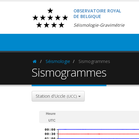
OBSERVATOIRE ROYAL
DE BELGIQUE
Séismologie-Gravimétrie
Séismologie
Sismogrammes
Homepage
Sismogrammes
Station d'Uccle
(UCC)
Heure
UTC
00:00
00:30
01:00