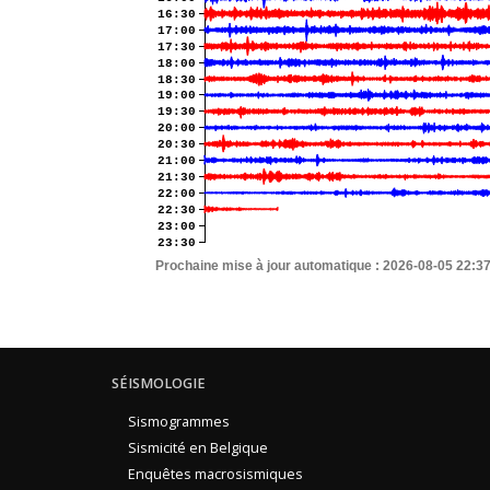
16:30
17:00
17:30
18:00
18:30
19:00
19:30
20:00
20:30
21:00
21:30
22:00
22:30
23:00
23:30
Prochaine mise à jour automatique :
2026-08-05 22:3
SÉISMOLOGIE
Sismogrammes
Sismicité en Belgique
Enquêtes macrosismiques