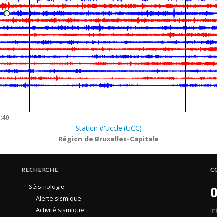
7:40
Station d'Uccle (UCC)
Région de Bruxelles-Capitale
RECHERCHE
C
Séismologie
0
Alerte sismique
Activité sismique
In