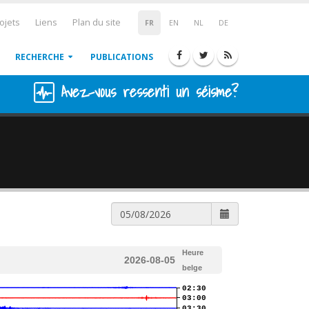
ojets
Liens
Plan du site
FR
EN
NL
DE
RECHERCHE
PUBLICATIONS
Avez-vous ressenti un séisme?
Heure
2026-08-05
belge
02:30
03:00
03:30