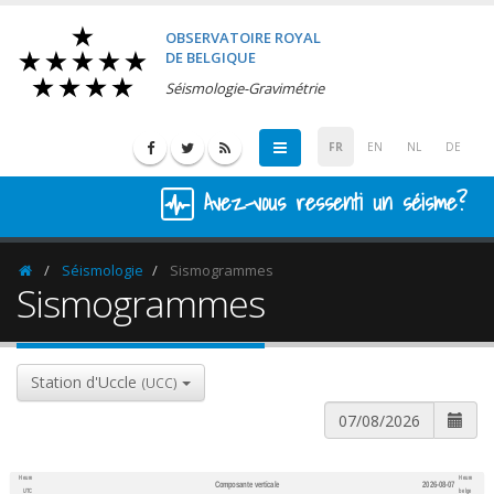
OBSERVATOIRE ROYAL
DE BELGIQUE
Séismologie-Gravimétrie
FR
EN
NL
DE
Avez-vous ressenti un séisme?
Séismologie
Sismogrammes
Homepage
Sismogrammes
Station d'Uccle
(UCC)
Heure
Heure
Composante verticale
2026-08-07
600
1,200
UTC
belge