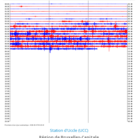
00:00
02:30
00:30
03:00
01:00
03:30
01:30
04:00
02:00
04:30
02:30
05:00
03:00
05:30
03:30
06:00
04:00
06:30
04:30
07:00
05:00
07:30
05:30
08:00
06:00
08:30
06:30
09:00
07:00
09:30
07:30
10:00
08:00
10:30
08:30
11:00
09:00
11:30
09:30
12:00
10:00
12:30
10:30
13:00
11:00
13:30
11:30
14:00
12:00
14:30
12:30
15:00
13:00
15:30
13:30
16:00
14:00
16:30
14:30
17:00
15:00
17:30
15:30
18:00
16:00
18:30
16:30
19:00
17:00
19:30
17:30
20:00
18:00
20:30
18:30
21:00
19:00
21:30
19:30
22:00
20:00
22:30
20:30
23:00
21:00
23:30
21:30
00:00
22:00
00:30
22:30
01:00
23:00
01:30
23:30
02:00
Prochaine mise à jour automatique :
2026-08-07 09:29:40
Station d'Uccle (UCC)
Région de Bruxelles-Capitale