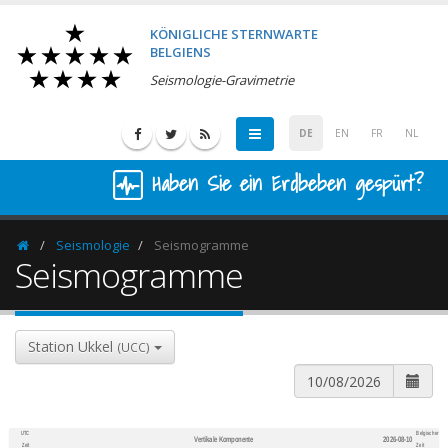
KÖNIGLICHE STERNWARTE
BELGIENS
Seismologie-Gravimetrie
DE
EN
FR
NL
Haben Sie ein Erdbeben gespürt?
Seismologie
Seismogramme
Homepage
Seismogramme
Station Ukkel
(UCC)
UTC
Belgischer
Vertikale Komponente
2026-08-10
600
1,200
Zeit
Zeit