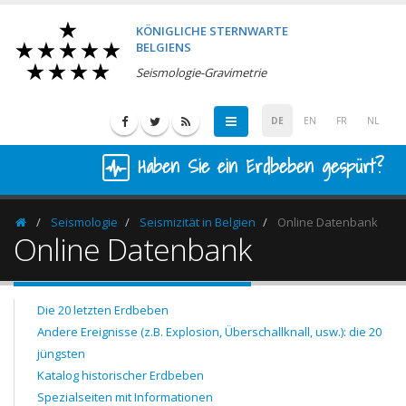
KÖNIGLICHE STERNWARTE
BELGIENS
Seismologie-Gravimetrie
DE
EN
FR
NL
Haben Sie ein Erdbeben gespürt?
Seismologie
Seismizität in Belgien
Online Datenbank
Homepage
Online Datenbank
Die 20 letzten Erdbeben
Andere Ereignisse (z.B. Explosion, Überschallknall, usw.): die 20
jüngsten
Katalog historischer Erdbeben
Spezialseiten mit Informationen