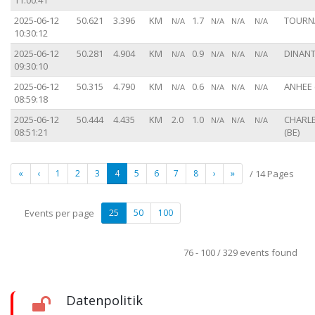
11:00:41
2025-06-12
50.621
3.396
KM
1.7
TOURNA
N/A
N/A
N/A
N/A
10:30:12
2025-06-12
50.281
4.904
KM
0.9
DINANT
N/A
N/A
N/A
N/A
09:30:10
2025-06-12
50.315
4.790
KM
0.6
ANHEE 
N/A
N/A
N/A
N/A
08:59:18
2025-06-12
50.444
4.435
KM
2.0
1.0
CHARL
N/A
N/A
N/A
08:51:21
(BE)
«
‹
1
2
3
4
5
6
7
8
›
»
/ 14 Pages
Events per page
25
50
100
76 - 100 / 329 events found
Datenpolitik