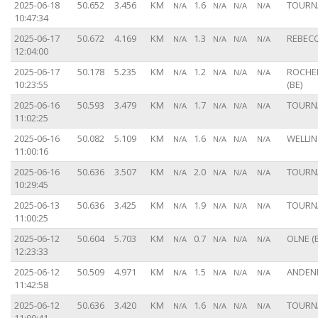
2025-06-18
50.652
3.456
KM
1.6
TOURNA
N/A
N/A
N/A
N/A
10:47:34
2025-06-17
50.672
4.169
KM
1.3
REBECQ
N/A
N/A
N/A
N/A
12:04:00
2025-06-17
50.178
5.235
KM
1.2
ROCHE
N/A
N/A
N/A
N/A
10:23:55
(BE)
2025-06-16
50.593
3.479
KM
1.7
TOURNA
N/A
N/A
N/A
N/A
11:02:25
2025-06-16
50.082
5.109
KM
1.6
WELLIN 
N/A
N/A
N/A
N/A
11:00:16
2025-06-16
50.636
3.507
KM
2.0
TOURNA
N/A
N/A
N/A
N/A
10:29:45
2025-06-13
50.636
3.425
KM
1.9
TOURNA
N/A
N/A
N/A
N/A
11:00:25
2025-06-12
50.604
5.703
KM
0.7
OLNE (
N/A
N/A
N/A
N/A
12:23:33
2025-06-12
50.509
4.971
KM
1.5
ANDENN
N/A
N/A
N/A
N/A
11:42:58
2025-06-12
50.636
3.420
KM
1.6
TOURNA
N/A
N/A
N/A
N/A