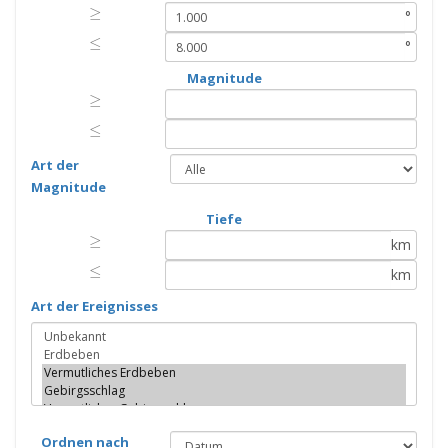
≥
≥
°
≤
≤
°
Magnitude
≥
≥
≤
≤
Art der
Magnitude
Tiefe
≥
≥
km
≤
≤
km
Art der Ereignisses
Ordnen nach