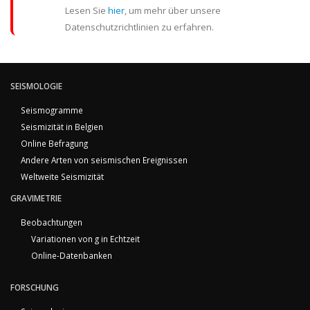
Lesen Sie
hier
, um mehr über unsere
Datenschutzrichtlinien zu erfahren.
SEISMOLOGIE
Seismogramme
Seismizität in Belgien
Online Befragung
Andere Arten von seismischen Ereignissen
Weltweite Seismizität
GRAVIMETRIE
Beobachtungen
Variationen von g in Echtzeit
Online-Datenbanken
FORSCHUNG