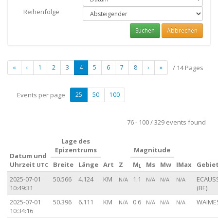
Reihenfolge
Suchen
Abbrechen
«
‹
1
2
3
4
5
6
7
8
›
»
/ 14 Pages
Events per page
25
50
100
76 - 100 / 329 events found
Lage des
Epizentrums
Magnitude
Datum und
Uhrzeit
Breite
Länge
Art
Z
M
Ms
Mw
IMax
Gebie
UTC
L
2025-07-01
50.566
4.124
KM
1.1
ECAUS
N/A
N/A
N/A
N/A
10:49:31
(BE)
2025-07-01
50.396
6.111
KM
0.6
WAIMES
N/A
N/A
N/A
N/A
10:34:16