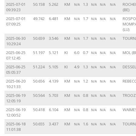
2025-07-01
50.158
5.262
KM
1.3
ROCHE
N/A
N/A
N/A
N/A
09:39:23
(BE)
2025-07-01
49.742
6.481
KM
1.7
ROSPO
N/A
N/A
N/A
N/A
07:09:25
MOMP
(LU)
2025-06-30
50.659
3.546
KM
1.7
TOURNA
N/A
N/A
N/A
N/A
10:29:24
2025-06-25
51.197
5.121
KI
6.0
0.7
MOL (B
N/A
N/A
N/A
07:12:45
2025-06-25
51.224
5.105
KI
4.9
1.3
DESSEL
N/A
N/A
N/A
05:05:37
2025-06-20
50.656
4.139
KM
1.2
REBECQ
N/A
N/A
N/A
N/A
10:21:33
2025-06-19
50.564
5.703
KM
0.8
TROOZ 
N/A
N/A
N/A
N/A
12:05:19
2025-06-19
50.418
6.104
KM
0.8
WAIMES
N/A
N/A
N/A
N/A
12:00:52
2025-06-18
50.655
3.437
KM
1.6
TOURNA
N/A
N/A
N/A
N/A
11:01:38