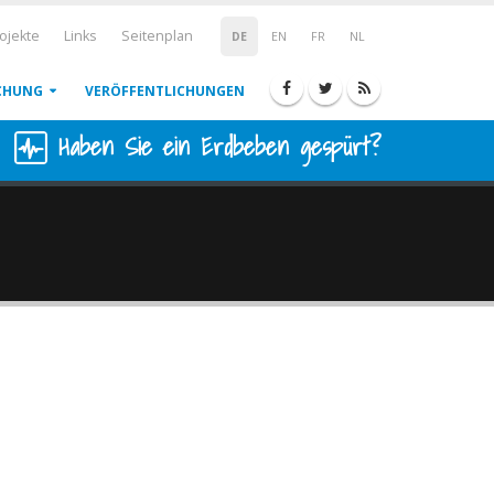
ojekte
Links
Seitenplan
DE
EN
FR
NL
CHUNG
VERÖFFENTLICHUNGEN
Haben Sie ein Erdbeben gespürt?