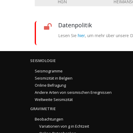
HGN
HEIMANS
Datenpolitik
Lesen Sie
hier
, um mehr über unsere Da
SEISMOLOGIE
Seismogramme
Seismizität in Belgien
Online Befragung
Andere Arten von seismischen Ereignissen
Weltweite Seismizität
GRAVIMETRIE
Beobachtungen
Variationen von g in Echtzeit