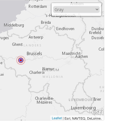
Leaflet
|
,
Esri, NAVTEQ, DeLorme