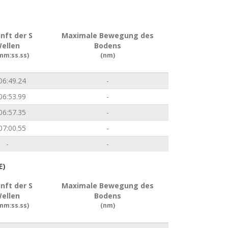
nft der S
Maximale Bewegung des
ellen
Bodens
mm:ss.ss)
(nm)
06:49.24
-
06:53.99
-
06:57.35
-
07:00.55
-
-
-
E)
nft der S
Maximale Bewegung des
ellen
Bodens
mm:ss.ss)
(nm)