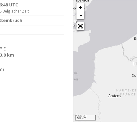
06:48 UTC
+
8 Belgischer Zeit
-
Steinbruch
° E
 3.8 km
m)
50 km