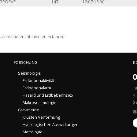
GROEVE
147
12:07:13.90
tenschutzrichtlinien zu erfahren.
FORSCHUNG
K
Seismologie
0
Erdbebenaktivität
Erdbebenalarm
In
Hazard und Erdbebenrisiko
Fa
Makroseismologie
Gravimetrie
Krusten Verformung
Hydrologischen Auswirkungen
Metrologie