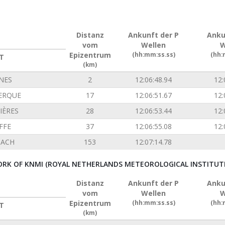
Distanz
Ankunft der P
Anku
vom
Wellen
W
Epizentrum
(hh:mm:ss.ss)
(hh:
T
(km)
INES
2
12:06:48.94
12:
ERQUE
17
12:06:51.67
12:
IÈRES
28
12:06:53.44
12:
FFE
37
12:06:55.08
12:
ACH
153
12:07:14.78
RK OF KNMI (ROYAL NETHERLANDS METEOROLOGICAL INSTITUT
Distanz
Ankunft der P
Anku
vom
Wellen
W
Epizentrum
(hh:mm:ss.ss)
(hh:
T
(km)