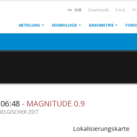
KSB
Downloads
F.A.Q.
Pr
ABTEILUNG
SEISMOLOGIE
GRAVIMETRIE
FORS
2:06:48
- MAGNITUDE 0.9
BELGISCHER ZEIT
Lokalisierungskarte