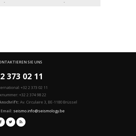
-
-
ONTAKTIEREN SIE UNS
2 373 02 11
ternational: +32 2 373 02 11
xnummer: +32 2 374 98 22
Anschrift:
Av. Circulaire 3, BE-1180 Brüssel
Email:
seismo.info@seismology.be